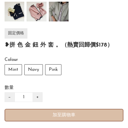
固定價格
❥拼 色 金 鈕 外 套 。（熱賣回歸價$178）
Colour
Mint
Navy
Pink
數量
−
+
加至購物車