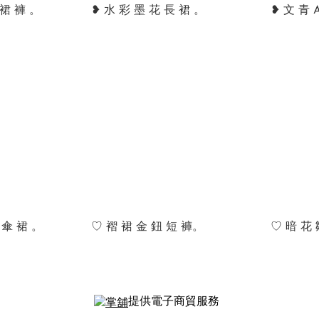
 裙 褲 。
❥ 水 彩 墨 花 長 裙 。
❥ 文 青 
 傘 裙 。
♡ 褶 裙 金 鈕 短 褲。
♡ 暗 花 
提供電子商貿服務