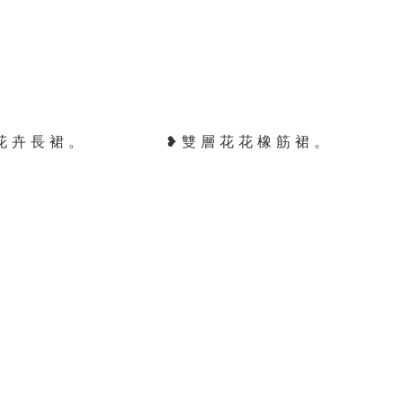
花 卉 長 裙 。
❥ 雙 層 花 花 橡 筋 裙 。