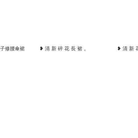
 格子修腰傘裙
❥ 清 新 碎 花 長 裙 。
❥ 清 新 