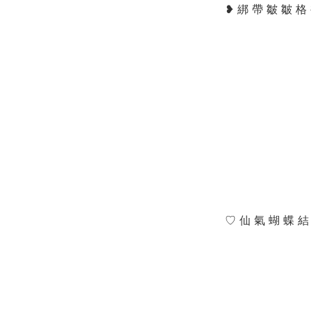
❥ 綁 帶 皺 皺 格
♡ 仙 氣 蝴 蝶 結