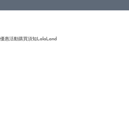
優惠活動
購買須知
LalaLand