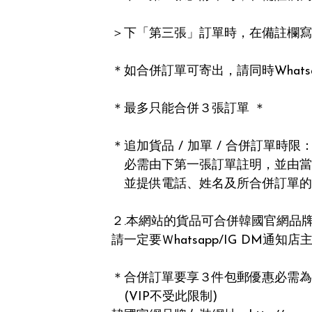
＞下「第三張」訂單時，在備註欄寫
＊如合併訂單可寄出，請同時Whats
＊最多只能合併３張訂單 ＊

＊追加貨品 / 加單 / 合併訂單時限：
   必需由下第一張訂單註明，並由當天計起，一個月內(e.g 3月1日-4月1日) 通知店主，

   並提供電話、姓名及所合併訂單的編號

２.本網站的貨品可合併韓國官網品
請一定要Ｗhatsapp/IG DM通知店主
＊合併訂單要享３件包郵優惠必需為
   (VIP不受此限制)
