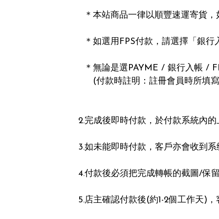
  ＊本站商品一律以順豐速運寄貨，如選智能櫃／順豐站必需註明「點碼」及「地區」：e.g.852MAL西環

  ＊如選用FPS付款，請選擇「銀行入帳」付款方式，按銀行戶口號碼後的快速識別碼轉帳＊

  ＊無論是選PAYME / 銀行入帳 / FPS 都要在付款系統內的上傳連結，上載已付款的收據截圖＊

     (付款時註明：註冊會員時所填寫的電話號碼）

2.完成後即時付款，於付款系統內的
3.如未能即時付款，客戶亦會收到系
4.付款後必須把完成轉帳的截圖/保
5.店主確認付款後(約1-2個工作天