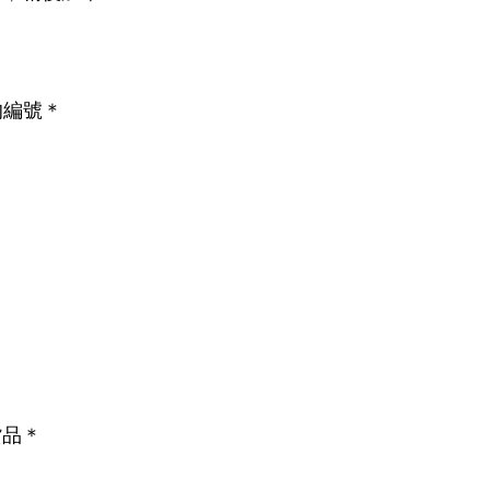
編號＊

品＊
