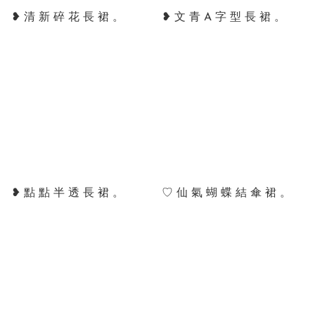
❥ 清 新 碎 花 長 裙 。
❥ 文 青 A 字 型 長 裙 。
❥ 點 點 半 透 長 裙 。
♡ 仙 氣 蝴 蝶 結 傘 裙 。