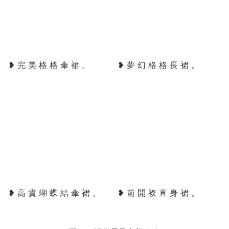
❥ 完 美 格 格 傘 裙 。
❥ 夢 幻 格 格 長 裙 。
❥ 高 貴 蝴 蝶 結 傘 裙 。
❥ 前 開 衩 直 身 裙 。