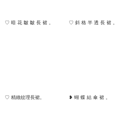
♡ 暗 花 皺 皺 長 裙 。
♡ 斜 格 半 透 長 裙 。
♡ 精緻紋理長裙。
❥ 蝴 蝶 結 傘 裙 。