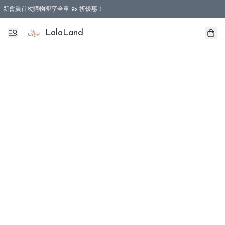
新會員首次購物即享全單 95 折優惠！
特選會員可享全單低至 9 折優惠！
LalaLand