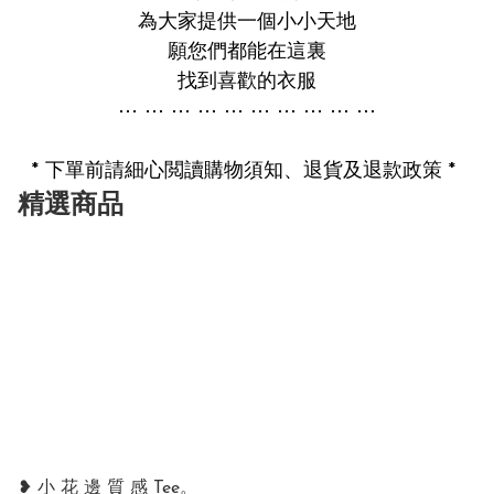
為大家提供一個小小天地

願您們都能在這裏

找到喜歡的衣服

⋯ ⋯ ⋯ ⋯ ⋯ ⋯ ⋯ ⋯ ⋯ ⋯

* 下單前請細心閲讀購物須知、退貨及退款政策 * 
精選商品
❥ 小 花 邊 質 感 Tee。