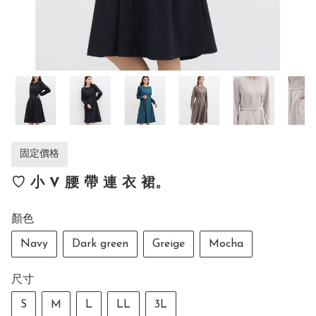
固定價格
♡ 小 V 腰 帶 連 衣 裙。
顏色
Navy
Dark green
Greige
Mocha
尺寸
S
M
L
LL
3L