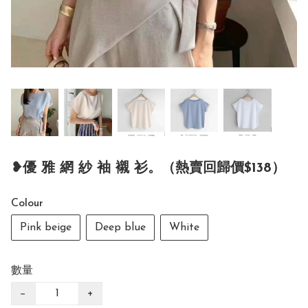
❥優 雅 網 紗 袖 襯 衫。（熱賣回歸價$138）
Colour
Pink beige
Deep blue
White
數量
−
+