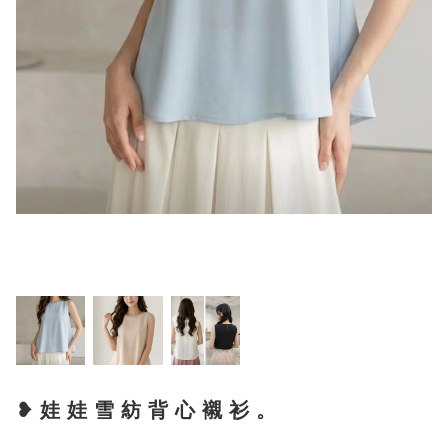
❥ 娃 娃 雪 紡 背 心 襯 衫 。