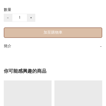
數量
−
+
加至購物車
簡介
−
你可能感興趣的商品