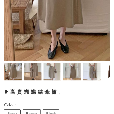
❥ 高 貴 蝴 蝶 結 傘 裙 。
Colour