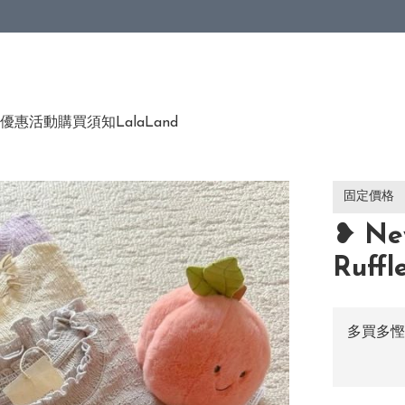
優惠活動
購買須知
LalaLand
固定價格
❥ Ne
Ruff
多買多慳