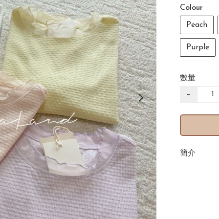
Colour
Peach
Purple
數量
−
簡介