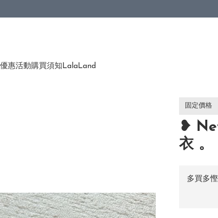
優惠活動
購買須知
LalaLand
固定價格
❥ Ne
衣 。
多買多慳