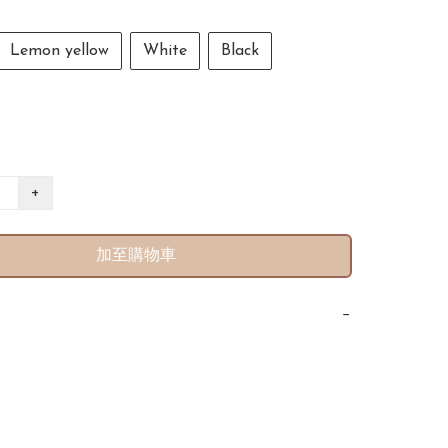
Lemon yellow
White
Black
+
加至購物車
−