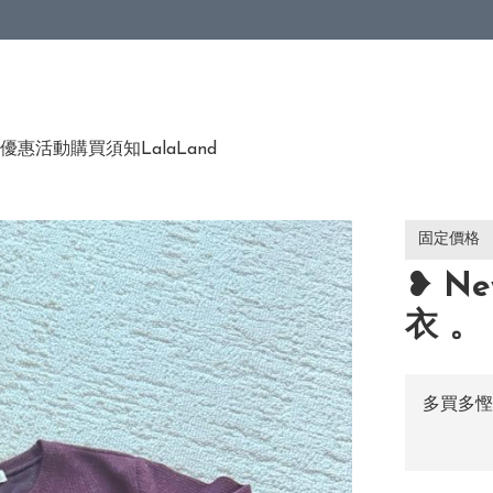
優惠活動
購買須知
LalaLand
固定價格
❥ Ne
衣 。
多買多慳