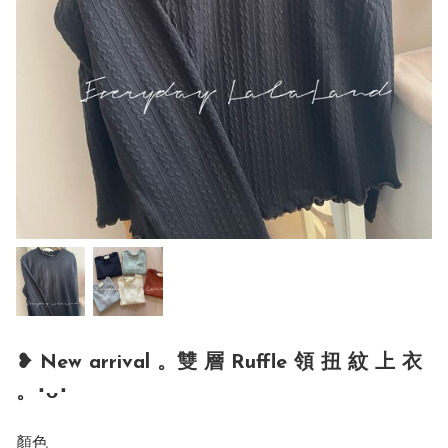
❥ New arrival 。雙 層 Ruffle 領 扭 紋 上 衣
。･ᴗ･
顏色