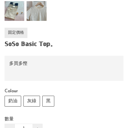
固定價格
𝕊𝕠𝕊𝕠 𝔹𝕒𝕤𝕚𝕔 𝕋𝕠𝕡。
多買多慳
Colour
奶油
灰綠
黑
數量